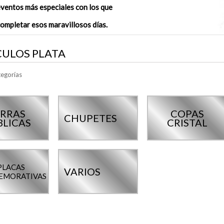
eventos más
especiales con los que
completar
esos maravillosos días.
CULOS PLATA
egorías
RRAS
COPAS
CHUPETES
BLICAS
CRISTAL
PLACAS
VARIOS
EMORATIVAS